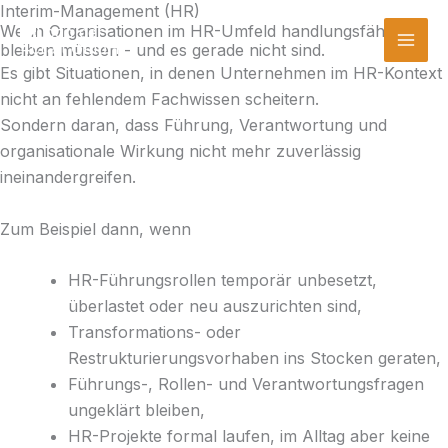
Interim-Management (HR)
Zum
Mai
Wenn Organisationen im HR-Umfeld handlungsfähig
Inhalt
bleiben müssen - und es gerade nicht sind.
Men
springen
Es gibt Situationen, in denen Unternehmen im HR-Kontext
nicht an fehlendem Fachwissen scheitern.
Sondern daran, dass Führung, Verantwortung und
organisationale Wirkung nicht mehr zuverlässig
ineinandergreifen.
Zum Beispiel dann, wenn
HR-Führungsrollen temporär unbesetzt,
überlastet oder neu auszurichten sind,
Transformations- oder
Restrukturierungsvorhaben ins Stocken geraten,
Führungs-, Rollen- und Verantwortungsfragen
ungeklärt bleiben,
HR-Projekte formal laufen, im Alltag aber keine